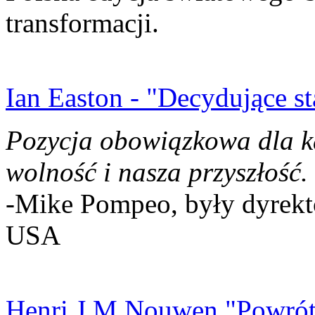
transformacji.
Ian Easton - "Decydujące st
Pozycja obowiązkowa dla k
wolność i nasza przyszłość.
-Mike Pompeo, były dyrekto
USA
Henri J.M Nouwen "Powrót