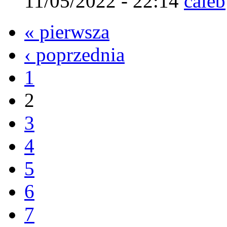
11/05/2022 - 22:14
caleb
« pierwsza
‹ poprzednia
1
2
3
4
5
6
7