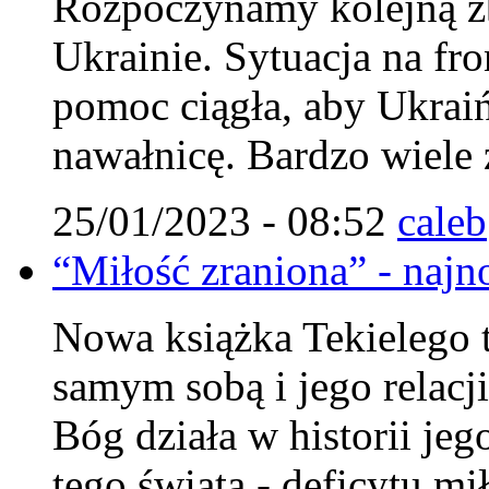
Rozpoczynamy kolejną zb
Ukrainie. Sytuacja na fro
pomoc ciągła, aby Ukraiń
nawałnicę. Bardzo wiele 
25/01/2023 - 08:52
caleb
“Miłość zraniona” - najn
Nowa książka Tekielego 
samym sobą i jego relacj
Bóg działa w historii jeg
tego świata - deficytu mi