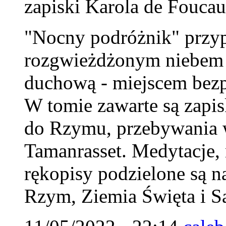
zapiski Karola de Foucau
"Nocny podróżnik" przy
rozgwieżdżonym niebem Sa
duchową - miejscem bezp
W tomie zawarte są zapi
do Rzymu, przebywania w
Tamanrasset. Medytacje, n
rękopisy podzielone są na
Rzym, Ziemia Święta i S