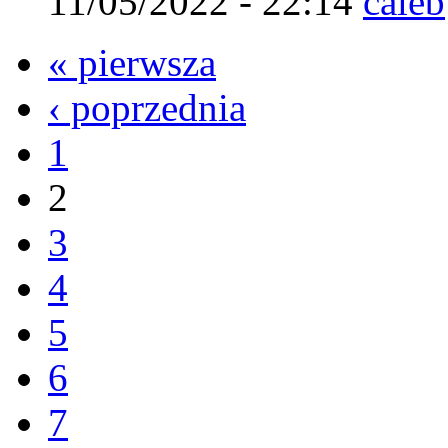
11/05/2022 - 22:14
caleb
« pierwsza
‹ poprzednia
1
2
3
4
5
6
7