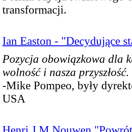
transformacji.
Ian Easton - "Decydujące st
Pozycja obowiązkowa dla k
wolność i nasza przyszłość.
-Mike Pompeo, były dyrekto
USA
Henri J.M Nouwen "Powrót