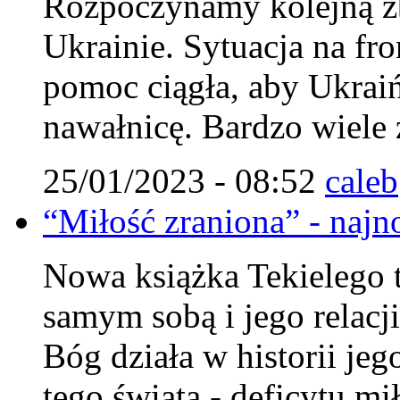
Rozpoczynamy kolejną zb
Ukrainie. Sytuacja na fro
pomoc ciągła, aby Ukraiń
nawałnicę. Bardzo wiele 
25/01/2023 - 08:52
caleb
“Miłość zraniona” - najn
Nowa książka Tekielego 
samym sobą i jego relacj
Bóg działa w historii jeg
tego świata - deficytu mi