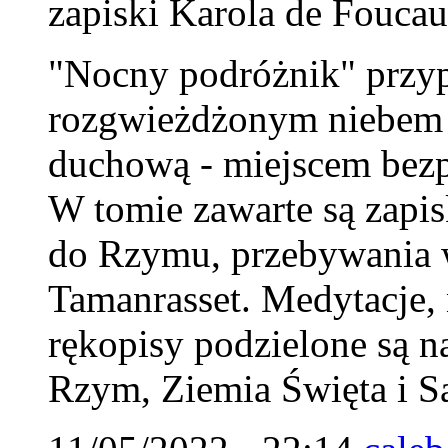
zapiski Karola de Foucau
"Nocny podróżnik" przy
rozgwieżdżonym niebem Sa
duchową - miejscem bezp
W tomie zawarte są zapi
do Rzymu, przebywania w
Tamanrasset. Medytacje, n
rękopisy podzielone są na
Rzym, Ziemia Święta i S