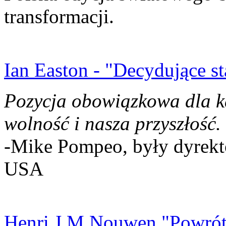
transformacji.
Ian Easton - "Decydujące st
Pozycja obowiązkowa dla k
wolność i nasza przyszłość.
-Mike Pompeo, były dyrekto
USA
Henri J.M Nouwen "Powrót