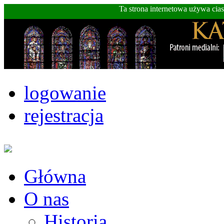
Ta strona internetowa używa cia
logowanie
rejestracja
Główna
O nas
Historia