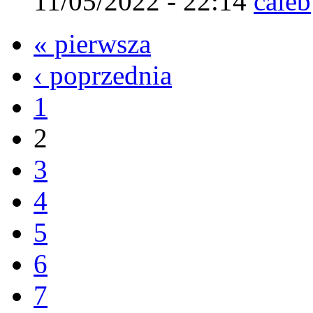
11/05/2022 - 22:14
caleb
« pierwsza
‹ poprzednia
1
2
3
4
5
6
7