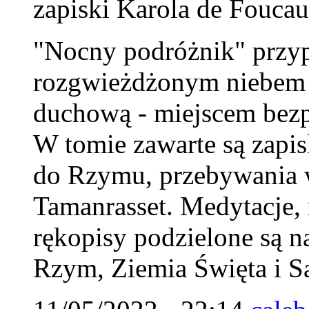
zapiski Karola de Foucau
"Nocny podróżnik" przy
rozgwieżdżonym niebem Sa
duchową - miejscem bezp
W tomie zawarte są zapi
do Rzymu, przebywania w
Tamanrasset. Medytacje, n
rękopisy podzielone są na
Rzym, Ziemia Święta i S