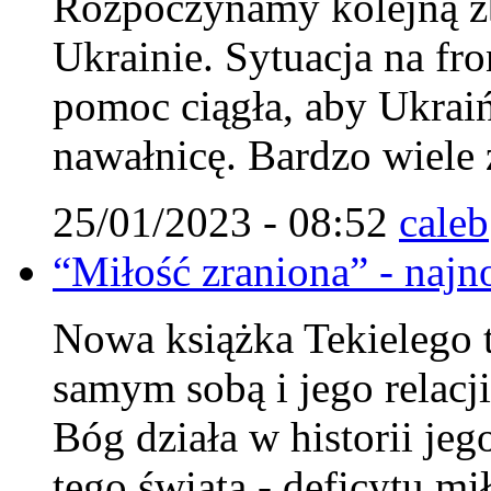
Rozpoczynamy kolejną zb
Ukrainie. Sytuacja na fro
pomoc ciągła, aby Ukraiń
nawałnicę. Bardzo wiele 
25/01/2023 - 08:52
caleb
“Miłość zraniona” - najn
Nowa książka Tekielego 
samym sobą i jego relacj
Bóg działa w historii jeg
tego świata - deficytu mi