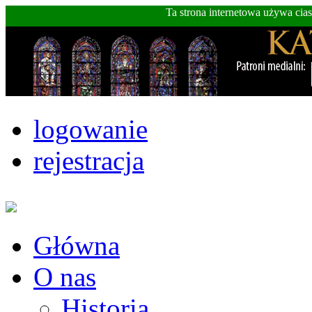
Ta strona internetowa używa cia
logowanie
rejestracja
Główna
O nas
Historia