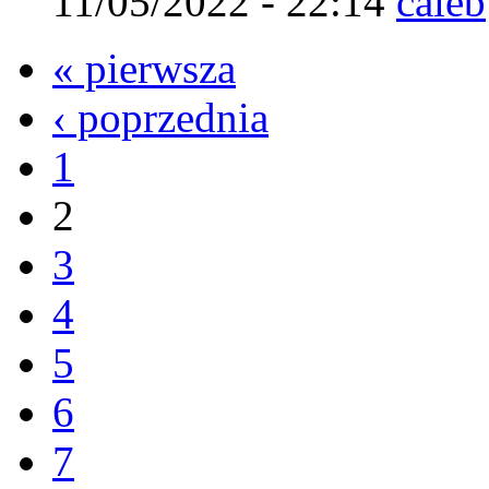
11/05/2022 - 22:14
caleb
« pierwsza
‹ poprzednia
1
2
3
4
5
6
7