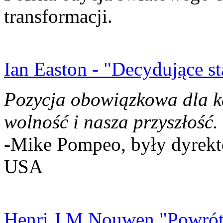
transformacji.
Ian Easton - "Decydujące st
Pozycja obowiązkowa dla k
wolność i nasza przyszłość.
-Mike Pompeo, były dyrekto
USA
Henri J.M Nouwen "Powrót