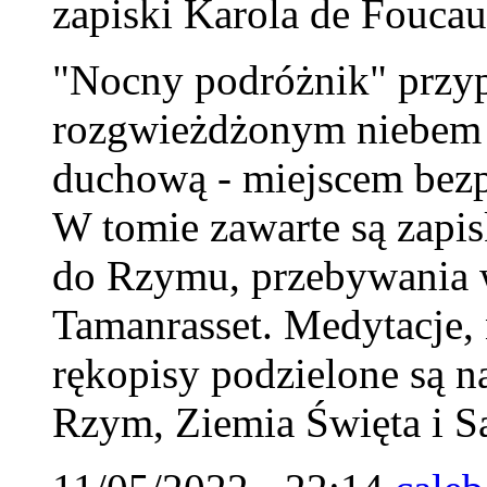
zapiski Karola de Foucau
"Nocny podróżnik" przy
rozgwieżdżonym niebem Sa
duchową - miejscem bezp
W tomie zawarte są zapi
do Rzymu, przebywania w
Tamanrasset. Medytacje, n
rękopisy podzielone są na
Rzym, Ziemia Święta i S