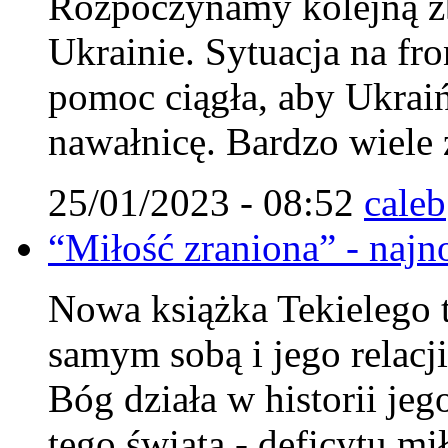
Rozpoczynamy kolejną zb
Ukrainie. Sytuacja na fro
pomoc ciągła, aby Ukraiń
nawałnicę. Bardzo wiele 
25/01/2023 - 08:52
caleb
“Miłość zraniona” - najn
Nowa książka Tekielego 
samym sobą i jego relacj
Bóg działa w historii jeg
tego świata - deficytu mi