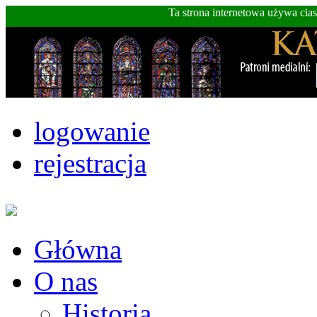
Ta strona internetowa używa cia
logowanie
rejestracja
Główna
O nas
Historia