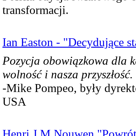
transformacji.
Ian Easton - "Decydujące st
Pozycja obowiązkowa dla k
wolność i nasza przyszłość.
-Mike Pompeo, były dyrekto
USA
Henri J.M Nouwen "Powrót