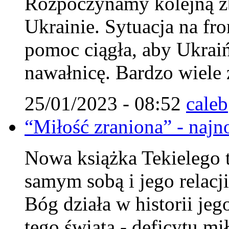
Rozpoczynamy kolejną zb
Ukrainie. Sytuacja na fro
pomoc ciągła, aby Ukraiń
nawałnicę. Bardzo wiele 
25/01/2023 - 08:52
caleb
“Miłość zraniona” - najn
Nowa książka Tekielego 
samym sobą i jego relacj
Bóg działa w historii jeg
tego świata - deficytu mi