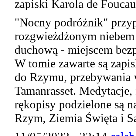
zapiski Karola de Foucau
"Nocny podróżnik" przy
rozgwieżdżonym niebem Sa
duchową - miejscem bezp
W tomie zawarte są zapi
do Rzymu, przebywania w
Tamanrasset. Medytacje, n
rękopisy podzielone są na
Rzym, Ziemia Święta i S