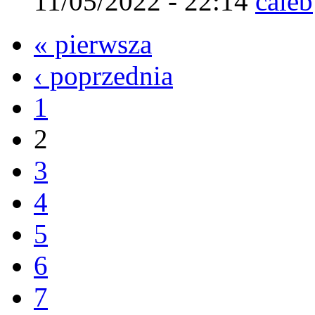
11/05/2022 - 22:14
caleb
« pierwsza
‹ poprzednia
1
2
3
4
5
6
7