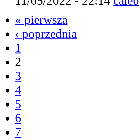
11/05/2022 - 22:14
caleb
« pierwsza
‹ poprzednia
1
2
3
4
5
6
7