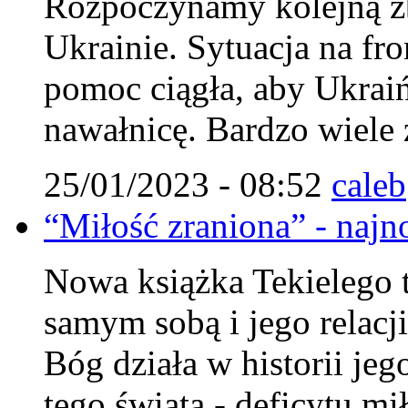
Rozpoczynamy kolejną zb
Ukrainie. Sytuacja na fro
pomoc ciągła, aby Ukraiń
nawałnicę. Bardzo wiele 
25/01/2023 - 08:52
caleb
“Miłość zraniona” - najn
Nowa książka Tekielego 
samym sobą i jego relacj
Bóg działa w historii jeg
tego świata - deficytu mi