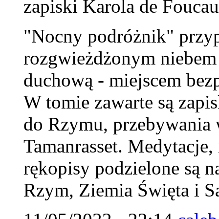
zapiski Karola de Foucau
"Nocny podróżnik" przy
rozgwieżdżonym niebem Sa
duchową - miejscem bezp
W tomie zawarte są zapi
do Rzymu, przebywania w
Tamanrasset. Medytacje, n
rękopisy podzielone są na
Rzym, Ziemia Święta i S