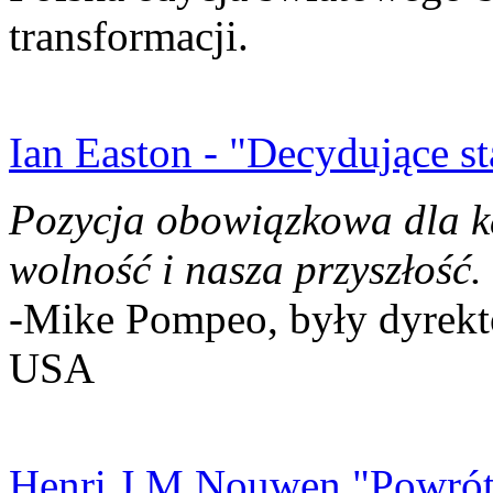
transformacji.
Ian Easton - "Decydujące st
Pozycja obowiązkowa dla k
wolność i nasza przyszłość.
-Mike Pompeo, były dyrekto
USA
Henri J.M Nouwen "Powrót