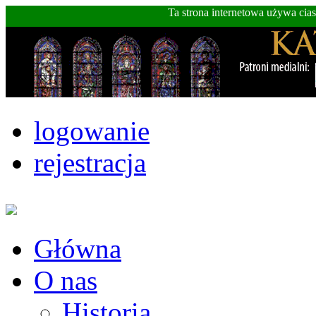
Ta strona internetowa używa cia
logowanie
rejestracja
Główna
O nas
Historia