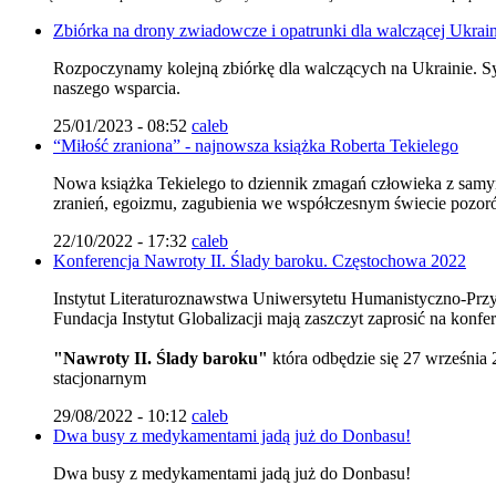
Zbiórka na drony zwiadowcze i opatrunki dla walczącej Ukrai
Rozpoczynamy kolejną zbiórkę dla walczących na Ukrainie. Syt
naszego wsparcia.
25/01/2023 - 08:52
caleb
“Miłość zraniona” - najnowsza książka Roberta Tekielego
Nowa książka Tekielego to dziennik zmagań człowieka z samym s
zranień, egoizmu, zagubienia we współczesnym świecie pozorów
22/10/2022 - 17:32
caleb
Konferencja Nawroty II. Ślady baroku. Częstochowa 2022
Instytut Literaturoznawstwa Uniwersytetu Humanistyczno-Przy
Fundacja Instytut Globalizacji mają zaszczyt zaprosić na konf
"Nawroty II. Ślady baroku"
która odbędzie się 27 września
stacjonarnym
29/08/2022 - 10:12
caleb
Dwa busy z medykamentami jadą już do Donbasu!
Dwa busy z medykamentami jadą już do Donbasu!