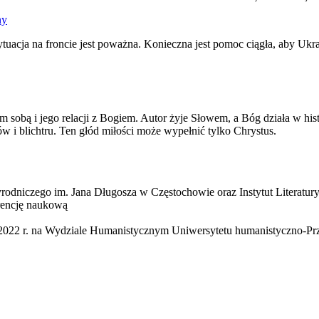
ny
uacja na froncie jest poważna. Konieczna jest pomoc ciągła, aby Ukra
obą i jego relacji z Bogiem. Autor żyje Słowem, a Bóg działa w histori
 i blichtru. Ten głód miłości może wypełnić tylko Chrystus.
rodniczego im. Jana Długosza w Częstochowie oraz Instytut Literatury
erencję naukową
 2022 r. na Wydziale Humanistycznym Uniwersytetu humanistyczno-Pr