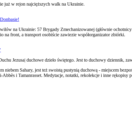
zie już w rejon najcięższych walk na Ukrainie.
 Donbasie!
ywilów na Ukrainie: 57 Brygady Zmechanizowanej (głównie ochotnicy 
na front, a transport osobiście zawiezie współorganizator zbiórki.
"
"Duchu Jezusa| duchowe dzieło świętego. Jest to duchowy dziennik, zawi
iebem Sahary, jest też swoistą pustynią duchową - miejscem bezpośr
bbès i Tamanrasset. Medytacje, notatki, rekolekcje i inne rękopisy po