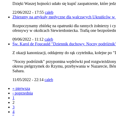
Dzięki Waszej hojności udało się kupić zaopatrzenie, które jed
22/06/2022 - 17:55
caleb
Zbieramy na artykuły medyczne dla walczących Ukraińców w
Rozpoczynamy zbiórkę na opatrunki dla rannych żołnierzy i c
ofensywy w okolicach Siewierdoniecka. Trafią one bezpośrednio 
09/06/2022 - 11:12
caleb
Św. Karol de Foucauld "Dziennik duchowy. Nocny podróżnik
Z okazji kanonizacji, oddajemy do rąk czytelnika, kolejne po 
"Nocny podróżnik" przypomina wędrówki pod rozgwieżdżonym n
okresu pielgrzymek do Rzymu, przebywania w Nazarecie, Béni-A
Sahara.
11/05/2022 - 22:14
caleb
« pierwsza
‹ poprzednia
1
2
3
4