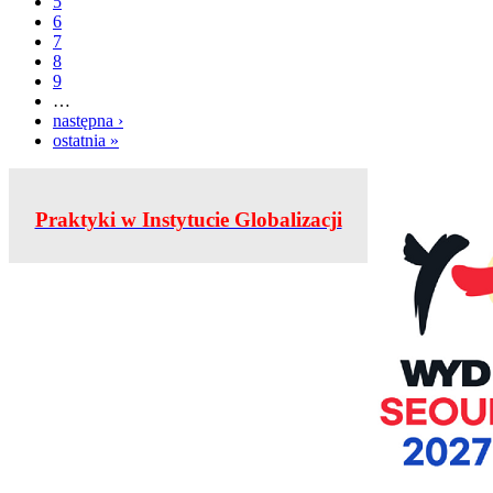
5
6
7
8
9
…
następna ›
ostatnia »
Praktyki w Instytucie Globalizacji