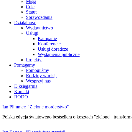
Misja
Cele
Statut
Sprawozdania
Działalność
Wydawnictwo
Usługi
Kampanie
Konferencje
Usługi doradcze
Wystąpienia publiczne
Projekty
Pomagamy
Pomogliśmy
Rodziny w misji
Wesprzyj nas
E-księgarnia
Kontakt
RODO
Ian Plimmer: "Zielone morderstwo"
Polska edycja światowego bestsellera o kosztach "zielonej" transforma