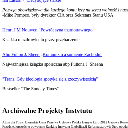
Ian Easton - "Decydujące starcie"
Pozycja obowiązkowa dla każdego komu leży na sercu wolność i nasz
-Mike Pompeo, były dyrektor CIA oraz Sekretarz Stanu USA
Henri J.M Nouwen "Powrót syna marnotrawnego"
Książka o uzdrowieniu przez przebaczenie.
Abp Fulton J. Sheen „Komunizm a sumienie Zachodu”
Najważniejsza książka społeczna abp Fultona J. Sheena
"Trans. Gdy ideologia spotyka się z rzeczywistością"
Bestseller "The Sunday Times"
Archiwalne Projekty Instytutu
Atom dla Polski Biometria Cena Państwa Cyfrowa Polska E-myto Euro 2012 Gazowa Rewolu
Przedsiębiorczość to powołanie Ranking Instytutu Globalizacji Reforma zdrowia Stop opodatk