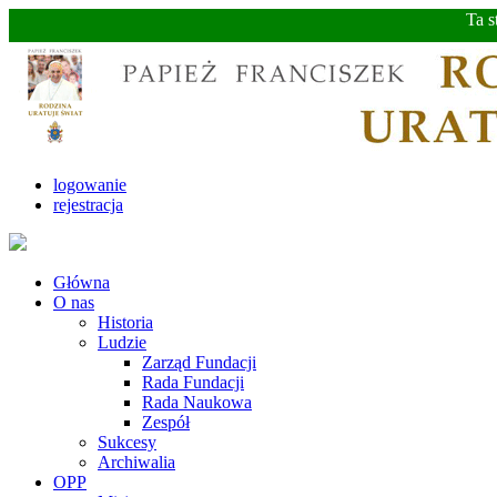
Ta s
logowanie
rejestracja
Główna
O nas
Historia
Ludzie
Zarząd Fundacji
Rada Fundacji
Rada Naukowa
Zespół
Sukcesy
Archiwalia
OPP