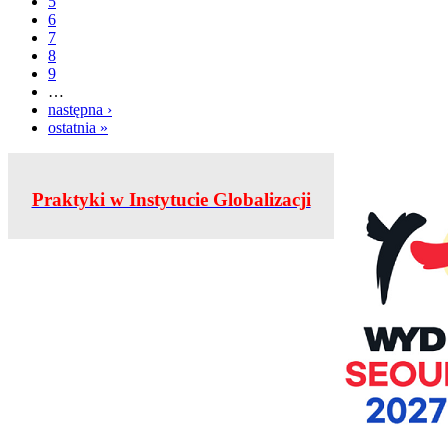
5
6
7
8
9
…
następna ›
ostatnia »
Praktyki w Instytucie Globalizacji