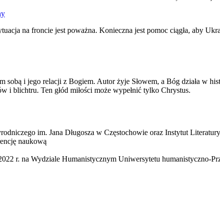
ny
uacja na froncie jest poważna. Konieczna jest pomoc ciągła, aby Ukra
obą i jego relacji z Bogiem. Autor żyje Słowem, a Bóg działa w histori
 i blichtru. Ten głód miłości może wypełnić tylko Chrystus.
rodniczego im. Jana Długosza w Częstochowie oraz Instytut Literatury
erencję naukową
 2022 r. na Wydziale Humanistycznym Uniwersytetu humanistyczno-Pr