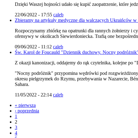
Dzięki Waszej hojności udało się kupić zaopatrzenie, które jed
22/06/2022 - 17:55
caleb
Zbieramy na artykuły medyczne dla walczących Ukraińców w
Rozpoczynamy zbiórkę na opatrunki dla rannych żołnierzy i c
ofensywy w okolicach Siewierdoniecka. Trafią one bezpośrednio 
09/06/2022 - 11:12
caleb
Św. Karol de Foucauld "Dziennik duchowy. Nocny podróżnik
Z okazji kanonizacji, oddajemy do rąk czytelnika, kolejne po 
"Nocny podróżnik" przypomina wędrówki pod rozgwieżdżonym n
okresu pielgrzymek do Rzymu, przebywania w Nazarecie, Béni-A
Sahara.
11/05/2022 - 22:14
caleb
« pierwsza
‹ poprzednia
1
2
3
4