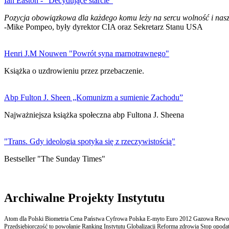
Ian Easton - "Decydujące starcie"
Pozycja obowiązkowa dla każdego komu leży na sercu wolność i nasz
-Mike Pompeo, były dyrektor CIA oraz Sekretarz Stanu USA
Henri J.M Nouwen "Powrót syna marnotrawnego"
Książka o uzdrowieniu przez przebaczenie.
Abp Fulton J. Sheen „Komunizm a sumienie Zachodu”
Najważniejsza książka społeczna abp Fultona J. Sheena
"Trans. Gdy ideologia spotyka się z rzeczywistością"
Bestseller "The Sunday Times"
Archiwalne Projekty Instytutu
Atom dla Polski Biometria Cena Państwa Cyfrowa Polska E-myto Euro 2012 Gazowa Rewolu
Przedsiębiorczość to powołanie Ranking Instytutu Globalizacji Reforma zdrowia Stop opodatk