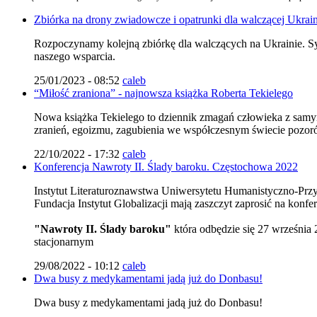
Zbiórka na drony zwiadowcze i opatrunki dla walczącej Ukrai
Rozpoczynamy kolejną zbiórkę dla walczących na Ukrainie. Syt
naszego wsparcia.
25/01/2023 - 08:52
caleb
“Miłość zraniona” - najnowsza książka Roberta Tekielego
Nowa książka Tekielego to dziennik zmagań człowieka z samym s
zranień, egoizmu, zagubienia we współczesnym świecie pozorów
22/10/2022 - 17:32
caleb
Konferencja Nawroty II. Ślady baroku. Częstochowa 2022
Instytut Literaturoznawstwa Uniwersytetu Humanistyczno-Przy
Fundacja Instytut Globalizacji mają zaszczyt zaprosić na konf
"Nawroty II. Ślady baroku"
która odbędzie się 27 września
stacjonarnym
29/08/2022 - 10:12
caleb
Dwa busy z medykamentami jadą już do Donbasu!
Dwa busy z medykamentami jadą już do Donbasu!