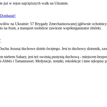
zie już w rejon najcięższych walk na Ukrainie.
 Donbasie!
ywilów na Ukrainie: 57 Brygady Zmechanizowanej (głównie ochotnicy 
na front, a transport osobiście zawiezie współorganizator zbiórki.
"
"Duchu Jezusa| duchowe dzieło świętego. Jest to duchowy dziennik, zawi
iebem Sahary, jest też swoistą pustynią duchową - miejscem bezpośr
bbès i Tamanrasset. Medytacje, notatki, rekolekcje i inne rękopisy po