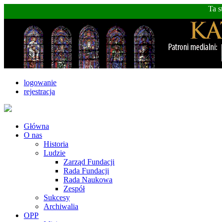
Ta s
logowanie
rejestracja
Główna
O nas
Historia
Ludzie
Zarząd Fundacji
Rada Fundacji
Rada Naukowa
Zespół
Sukcesy
Archiwalia
OPP