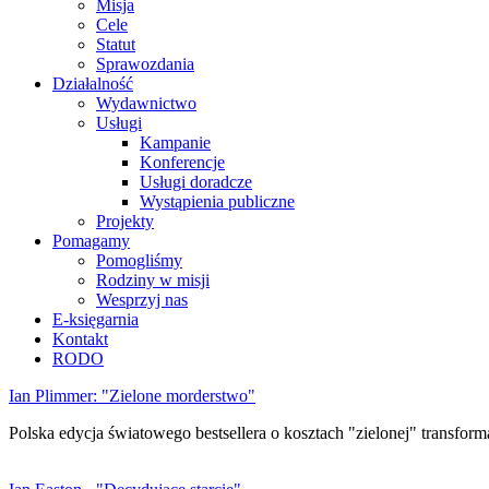
Misja
Cele
Statut
Sprawozdania
Działalność
Wydawnictwo
Usługi
Kampanie
Konferencje
Usługi doradcze
Wystąpienia publiczne
Projekty
Pomagamy
Pomogliśmy
Rodziny w misji
Wesprzyj nas
E-księgarnia
Kontakt
RODO
Ian Plimmer: "Zielone morderstwo"
Polska edycja światowego bestsellera o kosztach "zielonej" transforma