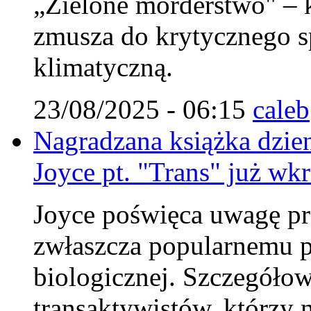
„Zielone morderstwo" – k
zmusza do krytycznego sp
klimatyczną.
23/08/2025 - 06:15
caleb
Nagradzana książka dzie
Joyce pt. "Trans" już wkr
Joyce poświęca uwagę pr
zwłaszcza popularnemu p
biologicznej. Szczegółow
transaktywistów, którzy 